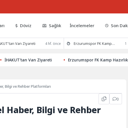
arı
Döviz
Sağlık
İncelemeler
Son Dak
KUT'tan Van Ziyareti
Erzurumspor FK Kamp Hazırlıklarına Devam Ediyor
4 hf. önce
1
UT'tan Van Ziyareti
Erzurumspor FK Kamp Hazırlıklarına
r, Bilgi ve Rehber Platformları
0
l Haber, Bilgi ve Rehber