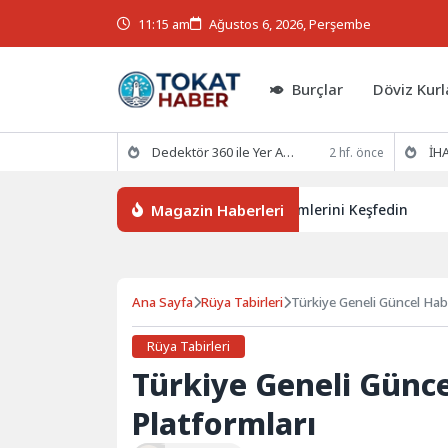
11:15 am
Ağustos 6, 2026, Perşembe
Burçlar
Döviz Kurl
Dedektör 360 ile Yer Altının Gizemlerini Keşfedin
İHA
2 hf. önce
Magazin Haberleri
Dedektör 360 ile Yer Altının Gizemlerini Keşfedin
İHAK
Ana Sayfa
Rüya Tabirleri
Türkiye Geneli Güncel Habe
Rüya Tabirleri
Türkiye Geneli Günce
Platformları