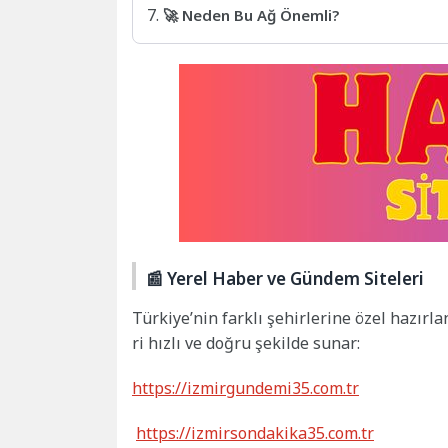
🚀 Neden Bu Ağ Önemli?
📰 Yerel Haber ve Gündem Siteleri
Türkiye’nin farklı şehirlerine özel hazırl
ri hızlı ve doğru şekilde sunar:
https://izmirgundemi35.com.tr
https://izmirsondakika35.com.tr