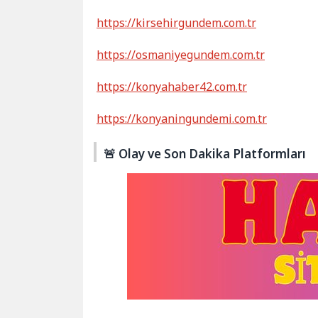
https://kirsehirgundem.com.tr
https://osmaniyegundem.com.tr
https://konyahaber42.com.tr
https://konyaningundemi.com.tr
🚨 Olay ve Son Dakika Platformları