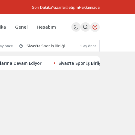
Son Dakika
Yazarlar
İletişim
Hakkımızda
ika
Genel
Hesabım
Sivas'ta Spor İş Birliği Protokolü İmzalandı
 ay önce
1 ay önce
 Devam Ediyor
Sivas'ta Spor İş Birliği Protokolü İmzalandı