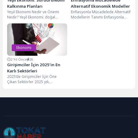
Kalkınma Planları
Alternatif Ekonomik Modeller
Yeşil Ekonomi Nedir ve Önemi
Enflasyonla Mücadelede Alternatif
Nedir? Yeşil Ekonomi: doğal
Modellerin Tanımı Enflasyonla
kaynakların korunmasını, çevresel
mücadelede alternatif modeller,
sürdürülebilirliği ve sosyal...
geleneksel ekonomik
yaklaşımların ötesine geçerek
farklı...
Ekonomi
2 Yıl Önce
26
Girişimciler İçin 2025’in En
Karlı Sektörleri
2025’de Girişimciler İçin Öne
Çıkan Sektörler 2025 yılı,
girişimciler için yeni fırsatlar
sunan birçok sektörü...