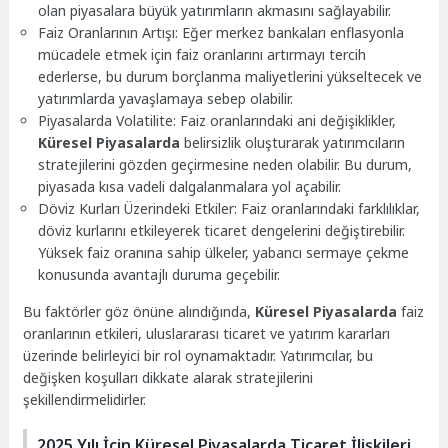
olan piyasalara büyük yatırımların akmasını sağlayabilir.
Faiz Oranlarının Artışı: Eğer merkez bankaları enflasyonla
mücadele etmek için faiz oranlarını artırmayı tercih
ederlerse, bu durum borçlanma maliyetlerini yükseltecek ve
yatırımlarda yavaşlamaya sebep olabilir.
Piyasalarda Volatilite: Faiz oranlarındaki ani değişiklikler,
Küresel Piyasalarda
belirsizlik oluşturarak yatırımcıların
stratejilerini gözden geçirmesine neden olabilir. Bu durum,
piyasada kısa vadeli dalgalanmalara yol açabilir.
Döviz Kurları Üzerindeki Etkiler: Faiz oranlarındaki farklılıklar,
döviz kurlarını etkileyerek ticaret dengelerini değiştirebilir.
Yüksek faiz oranına sahip ülkeler, yabancı sermaye çekme
konusunda avantajlı duruma geçebilir.
Bu faktörler göz önüne alındığında,
Küresel Piyasalarda
faiz
oranlarının etkileri, uluslararası ticaret ve yatırım kararları
üzerinde belirleyici bir rol oynamaktadır. Yatırımcılar, bu
değişken koşulları dikkate alarak stratejilerini
şekillendirmelidirler.
2025 Yılı İçin Küresel Piyasalarda Ticaret İlişkileri