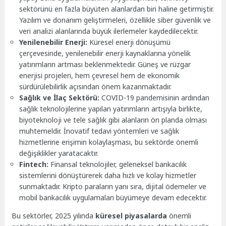
sektörünü en fazla büyüten alanlardan biri haline getirmiştir.
Yazılım ve donanım geliştirmeleri, özellikle siber güvenlik ve
veri analizi alanlarında büyük ilerlemeler kaydedilecektir.
Yenilenebilir Enerji:
Küresel enerji dönüşümü
çerçevesinde, yenilenebilir enerji kaynaklarına yönelik
yatırımların artması beklenmektedir. Güneş ve rüzgar
enerjisi projeleri, hem çevresel hem de ekonomik
sürdürülebilirlik açısından önem kazanmaktadır.
Sağlık ve İlaç Sektörü:
COVID-19 pandemisinin ardından
sağlık teknolojilerine yapılan yatırımların artışıyla birlikte,
biyoteknoloji ve tele sağlık gibi alanların ön planda olması
muhtemeldir. İnovatif tedavi yöntemleri ve sağlık
hizmetlerine erişimin kolaylaşması, bu sektörde önemli
değişiklikler yaratacaktır.
Fintech:
Finansal teknolojiler, geleneksel bankacılık
sistemlerini dönüştürerek daha hızlı ve kolay hizmetler
sunmaktadır. Kripto paraların yanı sıra, dijital ödemeler ve
mobil bankacılık uygulamaları büyümeye devam edecektir.
Bu sektörler, 2025 yılında
küresel piyasalarda
önemli