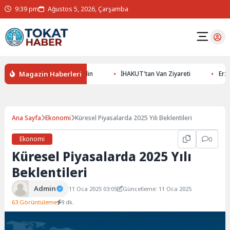
9:39 pm
Ağustos 5, 2026, Çarşamba
Magazin Haberleri
ltının Gizemlerini Keşfedin
İHAKUT'tan Van Ziyareti
Erzurums
Ana Sayfa
Ekonomi
Küresel Piyasalarda 2025 Yılı Beklentileri
Ekonomi
0
Küresel Piyasalarda 2025 Yılı
Beklentileri
Admin
11 Oca 2025 03:05
Güncelleme: 11 Oca 2025
63 Görüntüleme
9 dk.