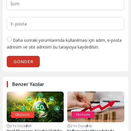
Daha sonraki yorumlarımda kullanılması için adım, e-posta
adresim ve site adresim bu tarayıcıya kaydedilsin.
GÖNDER
Benzer Yazılar
Ekonomi
Ekonomi
2 Yıl Önce
59
2 Yıl Önce
43
Yeşil Ekonomi: Sürdürülebilir
Enflasyonla Mücadelede