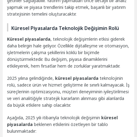
getiriler sağlayabilir. Yatırım yapmadan önce detaylı bir analiz
yapmak ve piyasa trendlerini takip etmek, başarılı bir yatırım
stratejisinin temelini oluşturacaktır.
Küresel Piyasalarda Teknolojik Değişimin Rolü
Küresel piyasalarda
, teknolojik değişimlerin etkisi giderek
daha belirgin hale geliyor. Özellikle dijitalleşme ve otomasyon,
işletmelerin çalışma şekillerini köklü bir biçimde
dönüştürmektedir. Bu değişim, piyasa dinamiklerini
etkileyerek, hem fırsatlar hem de zorluklar yaratmaktadır.
2025 yılına gelindiğinde,
küresel piyasalarda
teknolojinin
rolü, sadece ürün ve hizmet geliştirme ile sınırlı kalmayacak. İş
süreçlerinin optimizasyonu, müşteri deneyiminin iyileştirilmesi
ve veri analitiğiyle stratejik kararların alınması gibi alanlarda
da büyük etkilere sahip olacaktır.
Aşağıda, 2025 yılı itibarıyla teknolojik değişimin
küresel
piyasalarda
beklenen etkilerini özetleyen bir tablo
bulunmaktadır: