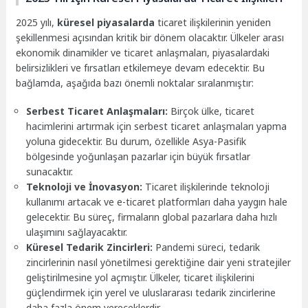
2025 yılı,
küresel piyasalarda
ticaret ilişkilerinin yeniden
şekillenmesi açısından kritik bir dönem olacaktır. Ülkeler arası
ekonomik dinamikler ve ticaret anlaşmaları, piyasalardaki
belirsizlikleri ve fırsatları etkilemeye devam edecektir. Bu
bağlamda, aşağıda bazı önemli noktalar sıralanmıştır:
Serbest Ticaret Anlaşmaları:
Birçok ülke, ticaret
hacimlerini artırmak için serbest ticaret anlaşmaları yapma
yoluna gidecektir. Bu durum, özellikle Asya-Pasifik
bölgesinde yoğunlaşan pazarlar için büyük fırsatlar
sunacaktır.
Teknoloji ve İnovasyon:
Ticaret ilişkilerinde teknoloji
kullanımı artacak ve e-ticaret platformları daha yaygın hale
gelecektir. Bu süreç, firmaların global pazarlara daha hızlı
ulaşımını sağlayacaktır.
Küresel Tedarik Zincirleri:
Pandemi süreci, tedarik
zincirlerinin nasıl yönetilmesi gerektiğine dair yeni stratejiler
geliştirilmesine yol açmıştır. Ülkeler, ticaret ilişkilerini
güçlendirmek için yerel ve uluslararası tedarik zincirlerine
daha fazla önem vereceklerdir.