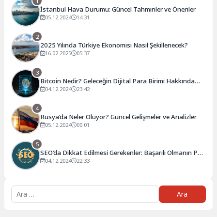
1
İstanbul Hava Durumu: Güncel Tahminler ve Öneriler
05.12.2024
14:31
2
2025 Yılında Türkiye Ekonomisi Nasıl Şekillenecek?
16.02.2025
05:37
3
Bitcoin Nedir? Geleceğin Dijital Para Birimi Hakkında
Bilmeniz Gerekenler
04.12.2024
23:42
4
Rusya’da Neler Oluyor? Güncel Gelişmeler ve Analizler
05.12.2024
00:01
5
SEO’da Dikkat Edilmesi Gerekenler: Başarılı Olmanın Püf
Noktaları
04.12.2024
22:33