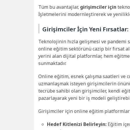
Tüm bu avantajlar,
girişimciler için
teknol
İşletmelerini modernleştirerek ve yenilikle
Girişimciler İçin Yeni Fırsatla
Teknolojinin hızla gelişmesi ve pandemi 
online eğitim sektörünü cazip bir fırsat a
yerini alan dijital platformlar, hem eğitm
sunmaktadır.
Online eğitim, esnek çalışma saatleri ve c
uzmanlaşmak isteyen girişimcilerin önünü a
tecrübe sahibi olan girişimciler, kendi eğ
pazarlayarak yeni bir iş modeli geliştirebil
Girişimciler için online eğitim platformlar
Hedef Kitlenizi Belirleyin:
Eğitim içe