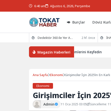
6:40 am
Ağustos 6, 2026, Perşembe
Burçlar
Döviz Kurl
Dedektör 360 ile Yer Altının Gizemlerini Keşfedin
İHA
2 hf. önce
Magazin Haberleri
Dedektör 360 ile Yer Altının Gizemlerini Keşfedin
İHA
Ana Sayfa
Ekonomi
Girişimciler İçin 2025’in En Karlı
Ekonomi
Girişimciler İçin 2025
Admin
11 Oca 2025 03:05
Güncelleme: 1