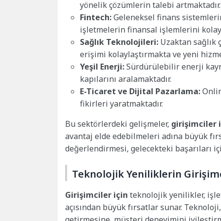
yönelik çözümlerin talebi artmaktadır.
Fintech:
Geleneksel finans sistemlerin
işletmelerin finansal işlemlerini kolay
Sağlık Teknolojileri:
Uzaktan sağlık çö
erişimi kolaylaştırmakta ve yeni hizme
Yeşil Enerji:
Sürdürülebilir enerji kayn
kapılarını aralamaktadır.
E-Ticaret ve Dijital Pazarlama:
Onlin
fikirleri yaratmaktadır.
Bu sektörlerdeki gelişmeler,
girişimciler 
avantaj elde edebilmeleri adına büyük fırs
değerlendirmesi, gelecekteki başarıları için
Teknolojik Yeniliklerin Girişim
Girişimciler için
teknolojik yenilikler, iş
açısından büyük fırsatlar sunar. Teknoloji,
getirmesine, müşteri deneyimini iyileştir