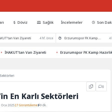
arı
Döviz
Sağlık
İncelemeler
Son Dak
KUT'tan Van Ziyareti
Erzurumspor FK Kamp Hazırlıklarına Devam Ediyor
4 hf. önce
4 
KUT'tan Van Ziyareti
Erzurumspor FK Kamp Hazırlıklarına
 Sektörleri
0
’in En Karlı Sektörleri
1 Oca 2025
27 Görüntüleme
9 dk.