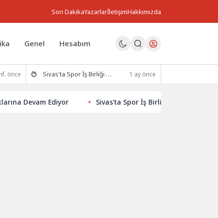
Son Dakika
Yazarlar
İletişim
Hakkımızda
ika
Genel
Hesabım
Sivas'ta Spor İş Birliği Protokolü İmzalandı
hf. önce
1 ay önce
 Devam Ediyor
Sivas'ta Spor İş Birliği Protokolü İmzalandı