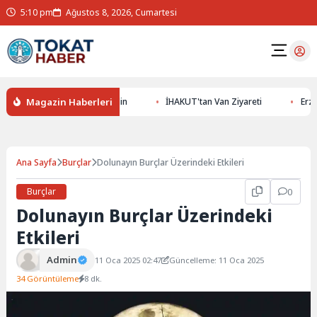
5:10 pm
Ağustos 8, 2026, Cumartesi
Magazin Haberleri
ltının Gizemlerini Keşfedin
İHAKUT'tan Van Ziyareti
Erzurums
Ana Sayfa
Burçlar
Dolunayın Burçlar Üzerindeki Etkileri
Burçlar
0
Dolunayın Burçlar Üzerindeki
Etkileri
Admin
11 Oca 2025 02:47
Güncelleme: 11 Oca 2025
34 Görüntüleme
8 dk.