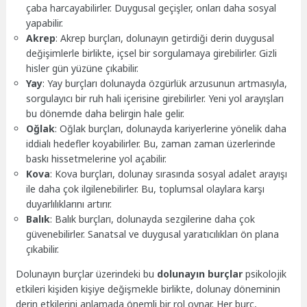
çaba harcayabilirler. Duygusal geçişler, onları daha sosyal
yapabilir.
Akrep
: Akrep burçları, dolunayın getirdiği derin duygusal
değişimlerle birlikte, içsel bir sorgulamaya girebilirler. Gizli
hisler gün yüzüne çıkabilir.
Yay
: Yay burçları dolunayda özgürlük arzusunun artmasıyla,
sorgulayıcı bir ruh hali içerisine girebilirler. Yeni yol arayışları
bu dönemde daha belirgin hale gelir.
Oğlak
: Oğlak burçları, dolunayda kariyerlerine yönelik daha
iddialı hedefler koyabilirler. Bu, zaman zaman üzerlerinde
baskı hissetmelerine yol açabilir.
Kova
: Kova burçları, dolunay sırasında sosyal adalet arayışı
ile daha çok ilgilenebilirler. Bu, toplumsal olaylara karşı
duyarlılıklarını artırır.
Balık
: Balık burçları, dolunayda sezgilerine daha çok
güvenebilirler. Sanatsal ve duygusal yaratıcılıkları ön plana
çıkabilir.
Dolunayın burçlar üzerindeki bu
dolunayın burçlar
psikolojik
etkileri kişiden kişiye değişmekle birlikte, dolunay döneminin
derin etkilerini anlamada önemli bir rol oynar. Her burç,