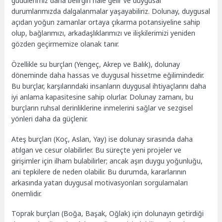
güdülerimiz daha belirgin hale gelir ve duygusal
durumlarımızda dalgalanmalar yaşayabiliriz. Dolunay, duygusal
açıdan yoğun zamanlar ortaya çıkarma potansiyeline sahip
olup, bağlarımızı, arkadaşlıklarımızı ve ilişkilerimizi yeniden
gözden geçirmemize olanak tanır.
Özellikle su burçları (Yengeç, Akrep ve Balık), dolunay
döneminde daha hassas ve duygusal hissetme eğilimindedir.
Bu burçlar, karşılarındaki insanların duygusal ihtiyaçlarını daha
iyi anlama kapasitesine sahip olurlar. Dolunay zamanı, bu
burçların ruhsal derinliklerine inmelerini sağlar ve sezgisel
yönleri daha da güçlenir.
Ateş burçları (Koç, Aslan, Yay) ise dolunay sırasında daha
atılgan ve cesur olabilirler. Bu süreçte yeni projeler ve
girişimler için ilham bulabilirler; ancak aşırı duygu yoğunluğu,
ani tepkilere de neden olabilir. Bu durumda, kararlarının
arkasında yatan duygusal motivasyonları sorgulamaları
önemlidir.
Toprak burçları (Boğa, Başak, Oğlak) için dolunayın getirdiği