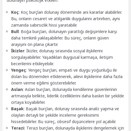
dolunayın psikolojik etkileri:
Koç
: Koç burçları dolunay döneminde ani kararlar alabilirler.
Bu, onların cesaret ve atılganlık duygularını artırırken, aynı
zamanda sabırsızlık hissi yaratabilir.
Bull
: Boğa burçları, dolunayın yarattığı değişimlere karşı
daha temkinli yaklaşabilirler. Bu süreç, onların güven
arayışını ön plana çıkartır.
İkizler
: İkizler, dolunay sırasında sosyal ilişkilerini
sorgulayabilirler. Yaşadıkları duygusal karmaşa, iletişim
becerilerini etkileyebilir.
Yengeç
: Yengeç burçları, empati ve duygu yoğunluğu ile
dolan bu dönemden etkilenerek, ailevi ilişkilerine daha fazla
önem verme eğilimi gösterebilirler.
Aslan
: Aslan burçları, dolunayda kendilerine güvenlerinin
artmasıyla birlikte, liderlik özelliklerini daha baskın bir şekilde
ortaya koyabilirler.
Başak
: Başak burçları, dolunay sırasında analiz yapma ve
olayları detaylı bir şekilde inceleme gereksinimi
hissedebilirler. Bu süreç, obsesif düşüncelere yol açabilir.
Terazi
: Terazi burçları, dolunayda ilişkilerini dengelemek için