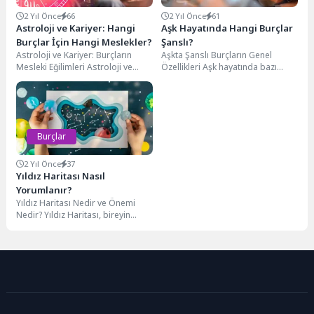
2 Yıl Önce
66
2 Yıl Önce
61
Astroloji ve Kariyer: Hangi
Aşk Hayatında Hangi Burçlar
Burçlar İçin Hangi Meslekler?
Şanslı?
Astroloji ve Kariyer: Burçların
Aşkta Şanslı Burçların Genel
Mesleki Eğilimleri Astroloji ve
Özellikleri Aşk hayatında bazı
kariyer bağlantısı, bireylerin
burçlar, doğaları gereği daha
mesleki seçimlerinde önemli bir...
şanslı ve ilişki...
Burçlar
2 Yıl Önce
37
Yıldız Haritası Nasıl
Yorumlanır?
Yıldız Haritası Nedir ve Önemi
Nedir? Yıldız Haritası, bireyin
doğduğu an ve mekânda
gökyüzündeki yıldızların,...