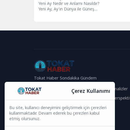
Yeni Ay Nedir ve Anlamı Nasıldır?
Yeni Ay, Ay'ın Dünya ile Güneş
arasında bulunduğu ve...
Tokat Haber Sondakika Gündem
Güvenilir İçerik
Güncel Analizler
Çerez Kullanımı
Hızlı Haberler
Global Perspekti
Bu site, kullanıcı deneyimini geliştirmek için çerezleri
Bizi Takip Edin
kullanmaktadır. Devam ederek bu çerezleri kabul
etmiş olursunuz.