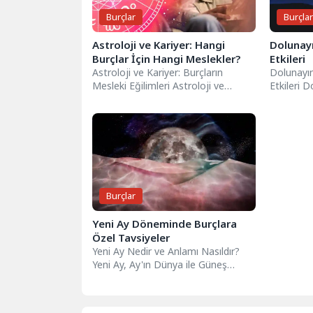
Burçlar
Burçla
Astroloji ve Kariyer: Hangi
Dolunayı
Burçlar İçin Hangi Meslekler?
Etkileri
Astroloji ve Kariyer: Burçların
Dolunayın
Mesleki Eğilimleri Astroloji ve
Etkileri 
kariyer bağlantısı, bireylerin mesleki
meydana g
seçimlerinde önemli bir...
güçlü olayl
Burçlar
Yeni Ay Döneminde Burçlara
Özel Tavsiyeler
Yeni Ay Nedir ve Anlamı Nasıldır?
Yeni Ay, Ay'ın Dünya ile Güneş
arasında bulunduğu ve...