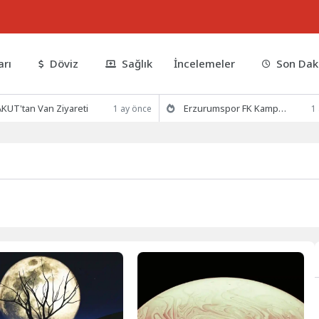
arı
Döviz
Sağlık
İncelemeler
Son Dak
KUT'tan Van Ziyareti
Erzurumspor FK Kamp Hazırlıklarına Devam Ediyor
1 ay önce
1