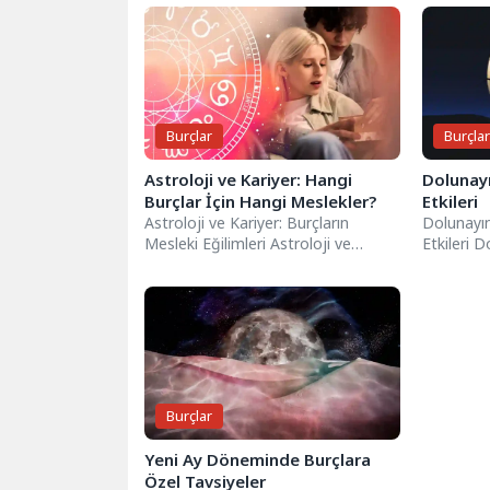
Burçlar
Burçla
Astroloji ve Kariyer: Hangi
Dolunayı
Burçlar İçin Hangi Meslekler?
Etkileri
Astroloji ve Kariyer: Burçların
Dolunayın
Mesleki Eğilimleri Astroloji ve
Etkileri 
kariyer bağlantısı, bireylerin mesleki
meydana g
seçimlerinde önemli bir...
güçlü olayl
Burçlar
Yeni Ay Döneminde Burçlara
Özel Tavsiyeler