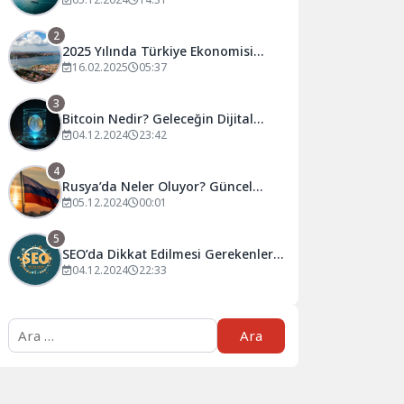
Tahminler ve Öneriler
2
2025 Yılında Türkiye Ekonomisi
Nasıl Şekillenecek?
16.02.2025
05:37
3
Bitcoin Nedir? Geleceğin Dijital
Para Birimi Hakkında Bilmeniz
04.12.2024
23:42
Gerekenler
4
Rusya’da Neler Oluyor? Güncel
Gelişmeler ve Analizler
05.12.2024
00:01
5
SEO’da Dikkat Edilmesi Gerekenler:
Başarılı Olmanın Püf Noktaları
04.12.2024
22:33