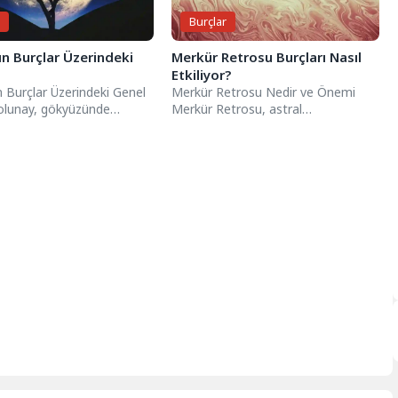
r
Burçlar
n Burçlar Üzerindeki
Merkür Retrosu Burçları Nasıl
Etkiliyor?
 Burçlar Üzerindeki Genel
Merkür Retrosu Nedir ve Önemi
Dolunay, gökyüzünde
Merkür Retrosu, astral
elen en etkileyici ve
gezegenlerden Merkür’ün
ardan biridir....
gökyüzünde geriye doğru hareket
ediyormuş...