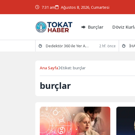
7:31 am
Ağustos 8, 2026, Cumartesi
Burçlar
Döviz Kurl
Dedektör 360 ile Yer Altının Gizemlerini Keşfedin
İHA
2 hf. önce
Ana Sayfa
Etiket: burçlar
burçlar