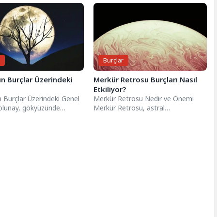
r
Burçlar
n Burçlar Üzerindeki
Merkür Retrosu Burçları Nasıl
Etkiliyor?
 Burçlar Üzerindeki Genel
Merkür Retrosu Nedir ve Önemi
Dolunay, gökyüzünde
Merkür Retrosu, astral
elen en etkileyici ve
gezegenlerden Merkür’ün
ardan biridir....
gökyüzünde geriye doğru hareket
ediyormuş...