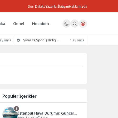
Son Dakika
Yazarlar
İletişim
Hakkımızda
ika
Genel
Hesabım
Sivas'ta Spor İş Birliği Protokolü İmzalandı
 ay önce
1 ay önce
Popüler İçerikler
1
İstanbul Hava Durumu: Güncel
05.12.2024
14:31