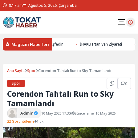
8:17 am
Ağustos 5, 2026, Çarşamba
Magazin Haberleri
le Yer Altının Gizemlerini Keşfedin
İHAKUT'tan Van Ziyareti
E
Ana Sayfa
Spor
Corendon Tahtalı Run to Sky Tamamlandı
Spor
0
Corendon Tahtalı Run to Sky
Tamamlandı
Admin
10 May 2026 17:30
Güncelleme: 10 May 2026
22 Görüntüleme
1 dk.