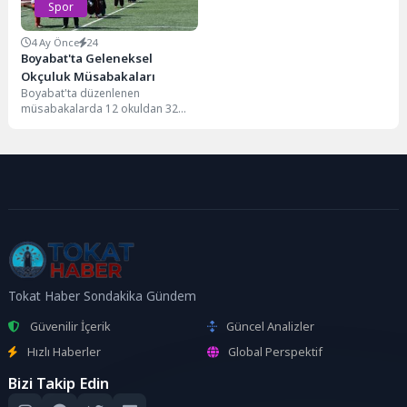
Spor
4 Ay Önce
24
Boyabat'ta Geleneksel
Okçuluk Müsabakaları
Boyabat'ta düzenlenen
müsabakalarda 12 okuldan 32
sporcu başarı için yarıştı.
Tokat Haber Sondakika Gündem
Güvenilir İçerik
Güncel Analizler
Hızlı Haberler
Global Perspektif
Bizi Takip Edin