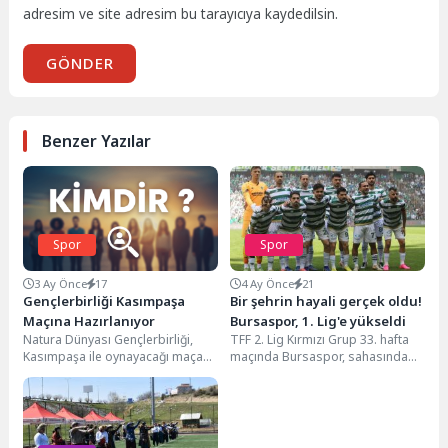
adresim ve site adresim bu tarayıcıya kaydedilsin.
GÖNDER
Benzer Yazılar
Spor
Spor
3 Ay Önce
17
4 Ay Önce
21
Gençlerbirliği Kasımpaşa
Bir şehrin hayali gerçek oldu!
Maçına Hazırlanıyor
Bursaspor, 1. Lig'e yükseldi
Natura Dünyası Gençlerbirliği,
TFF 2. Lig Kırmızı Grup 33. hafta
Kasımpaşa ile oynayacağı maça
maçında Bursaspor, sahasında
antrenmanlarla hazırlanıyor.
ağırladığı Somaspor'u 5-1
yenerek sezonu...