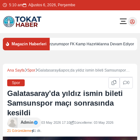
5:10 am
Ağustos 6, 2026, Perşembe
Magazin Haberleri
an Van Ziyareti
Erzurumspor FK Kamp Hazırlıklarına Devam Ediyor
Ana Sayfa
Spor
Galatasaray&apos;da yıldız ismin bileti Samsunspor
maçı sonrasında kesildi
0
Spor
Galatasaray'da yıldız ismin bileti
Samsunspor maçı sonrasında
kesildi
Admin
03 May 2026 17:10
Güncelleme: 03 May 2026
21 Görüntüleme
1 dk.