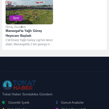
transfer sürecine dair konuştu....
öğrencilerin spora olan ilgisini
artırmak amacıyla yeni...
Spor
3 Ay Önce
18
Manavgat'ta Yağlı Güreş
Heyecanı Başladı
CW Enerji Yağlı Güreş Ligi'nin ikinci
etabı, Manavgat'ta 2 bin güreşçi ile
başladı.
Tokat Haber Sondakika Gündem
Güvenilir İçerik
Güncel Analizler