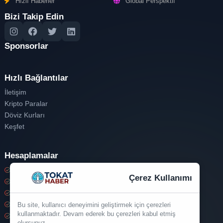
Hızlı Haberler
Global Perspektif
Bizi Takip Edin
Sponsorlar
Hızlı Bağlantılar
İletişim
Kripto Paralar
Döviz Kurları
Keşfet
Hesaplamalar
Kripto Para Hesaplama
Çerez Kullanımı
Döviz Hesaplama
KDV Hesaplama
İndirim Hesaplama
Bu site, kullanıcı deneyimini geliştirmek için çerezleri
kullanmaktadır. Devam ederek bu çerezleri kabul etmiş
Zam Hesaplama
olursunuz.