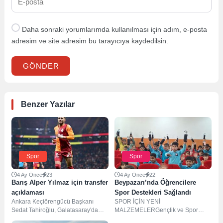
Daha sonraki yorumlarımda kullanılması için adım, e-posta
adresim ve site adresim bu tarayıcıya kaydedilsin.
GÖNDER
Benzer Yazılar
Spor
Spor
4 Ay Önce
23
4 Ay Önce
22
Barış Alper Yılmaz için transfer
Beypazarı’nda Öğrencilere
açıklaması
Spor Destekleri Sağlandı
Ankara Keçiörengücü Başkanı
SPOR İÇİN YENİ
Sedat Tahiroğlu, Galatasaray'da
MALZEMELERGençlik ve Spor
forma giyen Barış Alper Yılmaz'ın
Müdürlüğü, Beypazarı'nda