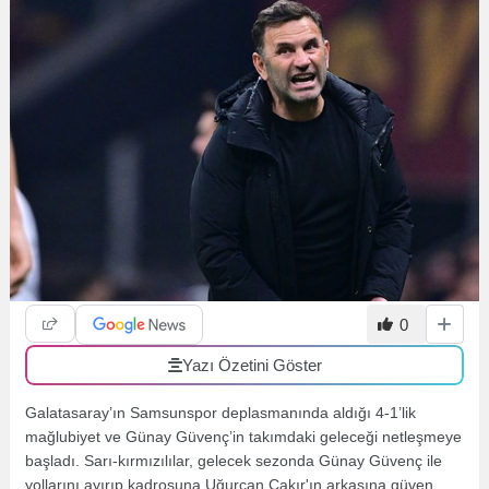
0
Yazı Özetini Göster
Galatasaray’ın Samsunspor deplasmanında aldığı 4-1’lik
mağlubiyet ve Günay Güvenç’in takımdaki geleceği netleşmeye
başladı. Sarı-kırmızılılar, gelecek sezonda Günay Güvenç ile
yollarını ayırıp kadrosuna Uğurcan Çakır'ın arkasına güven