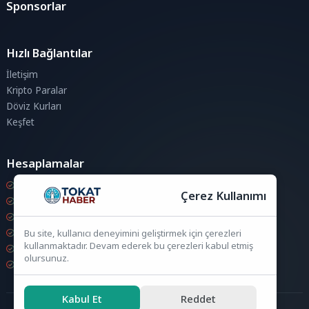
Sponsorlar
Hızlı Bağlantılar
İletişim
Kripto Paralar
Döviz Kurları
Keşfet
Hesaplamalar
Kripto Para Hesaplama
Çerez Kullanımı
Döviz Hesaplama
KDV Hesaplama
İndirim Hesaplama
Bu site, kullanıcı deneyimini geliştirmek için çerezleri
kullanmaktadır. Devam ederek bu çerezleri kabul etmiş
Zam Hesaplama
olursunuz.
Bileşik Hesaplama
Kabul Et
Reddet