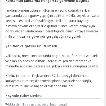
Kahraman jandarma her şartta görevinin başında
Jandarma mensuplarının ülkenin en zorlu coğrafi ve iklim
şartlarında dahi görev yaptığını belirten Köklü, teşkilatın vatan
sevgisi, cesareti ve fedakârlığıyla milletin gurur kaynağı
olmaya devam ettiğini dile getirdi. “Önce vatan” anlayışıyla
görev yapan jandarmanın gerektiğinde canını ortaya koyarak
milletin huzur ve güvenliği için çalıştığını vurguladı.
Şehitler ve gaziler unutulmadı
Vali Köklü, mesajının sonunda başta Mustafa Kemal Atatürk
ve silah arkadaşları olmak üzere tüm şehitleri rahmet ve
minnetle andığını, gazilere ise şükranlarını sunduğunu belirtti.
Köklü, Jandarma Teşkilatının 187. kuruluş yıl dönümünü
kutlayarak tüm teşkilat mensuplarına ve ailelerine sağlık,
huzur, mutluluk ve başarı dileklerinde bulundu.
Kaynak:
Haber Merkezi
Etiketler :
Bu yazıya ait etiket bulunamadı.