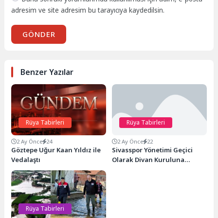
adresim ve site adresim bu tarayıcıya kaydedilsin.
GÖNDER
Benzer Yazılar
Rüya Tabirleri
Rüya Tabirleri
2 Ay Önce
24
2 Ay Önce
22
Göztepe Uğur Kaan Yıldız ile
Sivasspor Yönetimi Geçici
Vedalaştı
Olarak Divan Kuruluna
Devredildi
Rüya Tabirleri