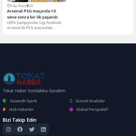
2 Ay Önce
23
Arsenal-PSG maçında 10
sene sonra bir ilk yaşandı
UEFA Şampiyonlar Ligi finalinde
Arsenal ile PSG arasındaki
mücadele normal sürede eşitlikle
sonuçlandı ve maç...
Tokat Haber Sondakika Gündem
Güvenilir İçerik
Güncel Analizler
Hızlı Haberler
Global Perspektif
Bizi Takip Edin