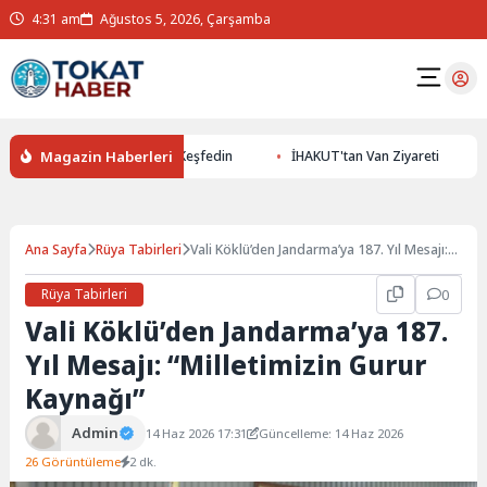
4:31 am
Ağustos 5, 2026, Çarşamba
Magazin Haberleri
ile Yer Altının Gizemlerini Keşfedin
İHAKUT'tan Van Ziyareti
E
Ana Sayfa
Rüya Tabirleri
Vali Köklü’den Jandarma’ya 187. Yıl Mesajı:
“Milletimizin Gurur Kaynağı”
Rüya Tabirleri
0
Vali Köklü’den Jandarma’ya 187.
Yıl Mesajı: “Milletimizin Gurur
Kaynağı”
Admin
14 Haz 2026 17:31
Güncelleme: 14 Haz 2026
26 Görüntüleme
2 dk.