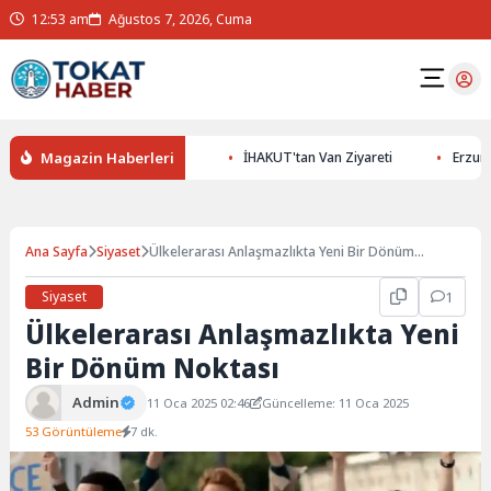
12:53 am
Ağustos 7, 2026, Cuma
Magazin Haberleri
ının Gizemlerini Keşfedin
İHAKUT'tan Van Ziyareti
Erzurumspo
Ana Sayfa
Siyaset
Ülkelerarası Anlaşmazlıkta Yeni Bir Dönüm
Noktası
Siyaset
1
Ülkelerarası Anlaşmazlıkta Yeni
Bir Dönüm Noktası
Admin
11 Oca 2025 02:46
Güncelleme: 11 Oca 2025
53 Görüntüleme
7 dk.