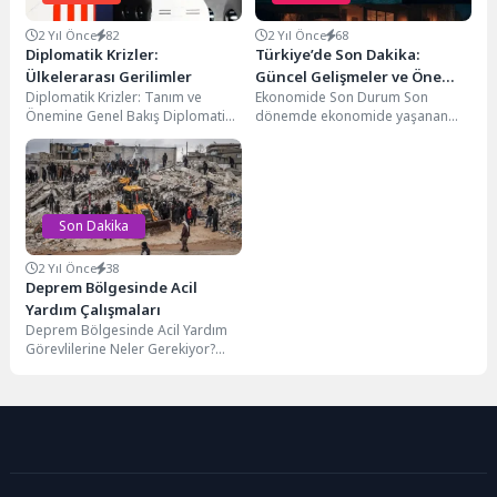
2 Yıl Önce
82
2 Yıl Önce
68
Diplomatik Krizler:
Türkiye’de Son Dakika:
Ülkelerarası Gerilimler
Güncel Gelişmeler ve Öne
Diplomatik Krizler: Tanım ve
Ekonomide Son Durum Son
Çıkan Haberler
Önemine Genel Bakış Diplomatik
dönemde ekonomide yaşanan
krizler: ülkeler arasında meydana
dalgalanmalar herkesin
gelen, genellikle siyasi,...
gündeminde. Döviz kurlarındaki
hareketlilik, enflasyon oranları...
Son Dakika
2 Yıl Önce
38
Deprem Bölgesinde Acil
Yardım Çalışmaları
Deprem Bölgesinde Acil Yardım
Görevlilerine Neler Gerekiyor?
Deprem bölgelerinde acil yardım
görevlerini üstlenen bireylerin
belirli...