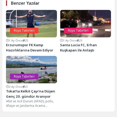
Benzer Yazılar
Rüya Tabirleri
Rüya Tabirleri
1 Ay Önce
25
1 Ay Önce
23
Erzurumspor FK Kamp
Santa Lucia FC, Erhan
Hazırlıklarına Devam Ediyor
Kuşkapan ile Anlaştı
Rüya Tabirleri
2 Ay Önce
21
Tokat’ta Kelkit Çayı’na Düşen
Genç 20. gündür Aranıyor
Afet ve Acil Durum (AFAD), polis,
itfaiye ve Jandarma Arama
Kurtarma (JAK) timleri, arama
çalışmalarını...