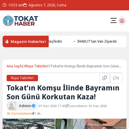
10:53 am
Ağustos 7, 2026, Cuma
Magazin Haberleri
ile Yer Altının Gizemlerini Keşfedin
İHAKUT'tan Van Ziyareti
Ana Sayfa
Rüya Tabirleri
Tokat’ın Komşu İlinde Bayramın Son Günü
Korkutan Kaza!
Rüya Tabirleri
0
Tokat’ın Komşu İlinde Bayramın
Son Günü Korkutan Kaza!
Admin
01 Haz 2026 17:41
Güncelleme: 01 Haz 2026
36 Görüntüleme
1 dk.