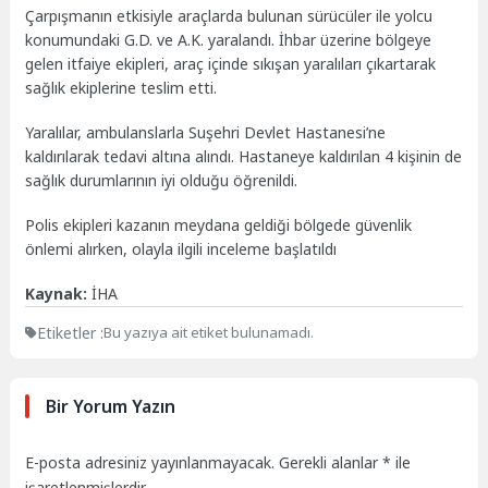
Çarpışmanın etkisiyle araçlarda bulunan sürücüler ile yolcu
konumundaki G.D. ve A.K. yaralandı. İhbar üzerine bölgeye
gelen itfaiye ekipleri, araç içinde sıkışan yaralıları çıkartarak
sağlık ekiplerine teslim etti.
Yaralılar, ambulanslarla Suşehri Devlet Hastanesi’ne
kaldırılarak tedavi altına alındı. Hastaneye kaldırılan 4 kişinin de
sağlık durumlarının iyi olduğu öğrenildi.
Polis ekipleri kazanın meydana geldiği bölgede güvenlik
önlemi alırken, olayla ilgili inceleme başlatıldı
Kaynak:
İHA
Etiketler :
Bu yazıya ait etiket bulunamadı.
Bir Yorum Yazın
E-posta adresiniz yayınlanmayacak.
Gerekli alanlar
*
ile
işaretlenmişlerdir