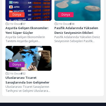
Dünya
Dünya
2 Yıl Önce
37
2 Yıl Önce
38
Asya’da Gelişen Ekonomiler:
Pasifik Adalarında Yükselen
Yeni Süper Güçler
Deniz Seviyesinin Etkileri
Asya'da Gelişen Ekonomilerin
Pasifik Adalarında Yükselen Deniz
Tanıtımı Asya'da gelişen
Seviyesinin Sebepleri Pasifik
ekonomiler, dünya genelinde
Adalarında yükselen deniz
dikkat çeken ve önemli fırsatlar
seviyesi, çeşitli faktörlerin bir
sunan...
sonucudur....
Dünya
2 Yıl Önce
32
Uluslararası Ticaret
Savaşlarında Son Gelişmeler
Uluslararası Ticaret Savaşlarının
Tarihçesi ve Gelişimi Uluslararası
Ticaret savaşlarının tarihçesi, 17.
yüzyıldan itibaren kaydedilen
ekonomik...