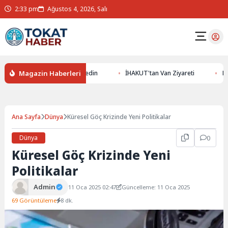
2:33 pm
Ağustos 4, 2026, Salı
Magazin Haberleri
 Altının Gizemlerini Keşfedin
İHAKUT'tan Van Ziyareti
Erzurum
Ana Sayfa
Dünya
Küresel Göç Krizinde Yeni Politikalar
Dünya
0
Küresel Göç Krizinde Yeni
Politikalar
Admin
11 Oca 2025 02:47
Güncelleme: 11 Oca 2025
69 Görüntüleme
8 dk.