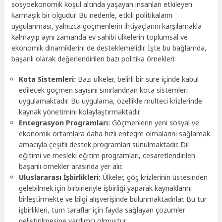
sosyoekonomik koşul altında yaşayan insanları etkileyen
karmaşık bir olgudur. Bu nedenle, etkili politikaların
uygulanması, yalnızca göçmenlerin ihtiyaçlarını karşılamakla
kalmayıp aynı zamanda ev sahibi ülkelerin toplumsal ve
ekonomik dinamiklerini de desteklemelidir. İşte bu bağlamda,
başarılı olarak değerlendirilen bazı politika örnekleri:
Kota Sistemleri:
Bazı ülkeler, belirli bir süre içinde kabul
edilecek göçmen sayısını sınırlandıran kota sistemleri
uygulamaktadır. Bu uygulama, özellikle mülteci krizlerinde
kaynak yönetimini kolaylaştırmaktadır.
Entegrasyon Programları:
Göçmenlerin yeni sosyal ve
ekonomik ortamlara daha hızlı entegre olmalarını sağlamak
amacıyla çeşitli destek programları sunulmaktadır. Dil
eğitimi ve mesleki eğitim programları, cesaretlendirilen
başarılı örnekler arasında yer alır.
Uluslararası İşbirlikleri:
Ülkeler, göç krizlerinin üstesinden
gelebilmek için birbirleriyle işbirliği yaparak kaynaklarını
birleştirmekte ve bilgi alışverişinde bulunmaktadırlar. Bu tür
işbirlikleri, tüm taraflar için fayda sağlayan çözümler
geliştirilmesine yardımcı olmuştur.