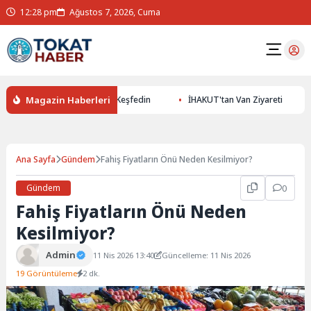
12:28 pm
Ağustos 7, 2026, Cuma
Magazin Haberleri
ile Yer Altının Gizemlerini Keşfedin
İHAKUT'tan Van Ziyareti
Ana Sayfa
Gündem
Fahiş Fiyatların Önü Neden Kesilmiyor?
Gündem
0
Fahiş Fiyatların Önü Neden
Kesilmiyor?
Admin
11 Nis 2026 13:40
Güncelleme: 11 Nis 2026
19 Görüntüleme
2 dk.