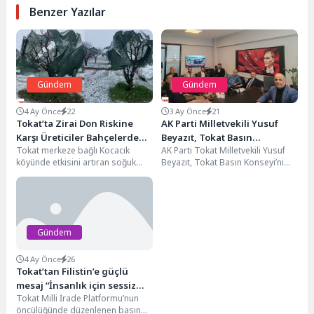
Benzer Yazılar
Gündem
Gündem
4 Ay Önce
22
3 Ay Önce
21
Tokat’ta Zirai Don Riskine
AK Parti Milletvekili Yusuf
Karşı Üreticiler Bahçelerde
Beyazıt, Tokat Basın
Tokat merkeze bağlı Kocacık
AK Parti Tokat Milletvekili Yusuf
Teyakkuza Geçti
Konseyi’ni Ziyaret Etti
köyünde etkisini artıran soğuk
Beyazıt, Tokat Basın Konseyi’ni
hava ve kar yağışı, meyve
ziyaret etti. Tokat Haber
üreticilerini harekete...
merkezine de...
Gündem
4 Ay Önce
26
Tokat’tan Filistin’e güçlü
mesaj “İnsanlık için sessiz
Tokat Milli İrade Platformu’nun
kalma”
öncülüğünde düzenlenen basın