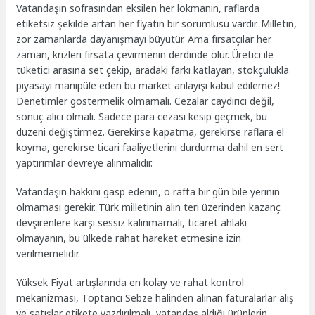
Vatandaşın sofrasından eksilen her lokmanın, raflarda
etiketsiz şekilde artan her fiyatın bir sorumlusu vardır. Milletin,
zor zamanlarda dayanışmayı büyütür. Ama fırsatçılar her
zaman, krizleri fırsata çevirmenin derdinde olur. Üretici ile
tüketici arasına set çekip, aradaki farkı katlayan, stokçulukla
piyasayı manipüle eden bu market anlayışı kabul edilemez!
Denetimler göstermelik olmamalı. Cezalar caydırıcı değil,
sonuç alıcı olmalı. Sadece para cezası kesip geçmek, bu
düzeni değiştirmez. Gerekirse kapatma, gerekirse raflara el
koyma, gerekirse ticari faaliyetlerini durdurma dahil en sert
yaptırımlar devreye alınmalıdır.
Vatandaşın hakkını gasp edenin, o rafta bir gün bile yerinin
olmaması gerekir. Türk milletinin alın teri üzerinden kazanç
devşirenlere karşı sessiz kalınmamalı, ticaret ahlakı
olmayanın, bu ülkede rahat hareket etmesine izin
verilmemelidir.
Yüksek Fiyat artışlarında en kolay ve rahat kontrol
mekanizması, Toptancı Sebze halinden alınan faturalarlar alış
ve satışlar etikete yazdırılmalı, vatandaş aldığı ürünlerin