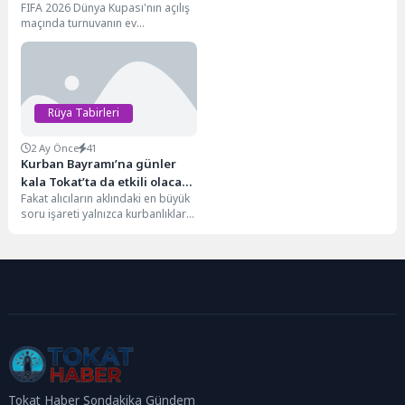
FIFA 2026 Dünya Kupası'nın açılış
maçında turnuvanın ev
sahiplerinden Meksika, Güney
Afrika'yı ağırlıyor. Karşılaşma
golsüz...
Rüya Tabirleri
2 Ay Önce
41
Kurban Bayramı’na günler
kala Tokat’ta da etkili olacak
Fakat alıcıların aklındaki en büyük
zam
soru işareti yalnızca kurbanlıkların
etiket fiyatları değil. Satış
sonrasında devreye...
Tokat Haber Sondakika Gündem