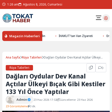
1:26 am
Ağustos 8, 2026, Cumartesi
Magazin Haberleri
ının Gizemlerini Keşfedin
İHAKUT'tan Van Ziyareti
Erzurumspo
Ana Sayfa
Rüya Tabirleri
Dağları Oydular Dev Kanal Açtılar Ülkeyi
Bıçak Gibi Kestiler 133 Yıl Önce Yaptılar
Rüya Tabirleri
0
Dağları Oydular Dev Kanal
Açtılar Ülkeyi Bıçak Gibi Kestiler
133 Yıl Önce Yaptılar
Admin
23 Haz 2026 17:32
Güncelleme: 23 Haz 2026
23 Görüntüleme
3 dk.