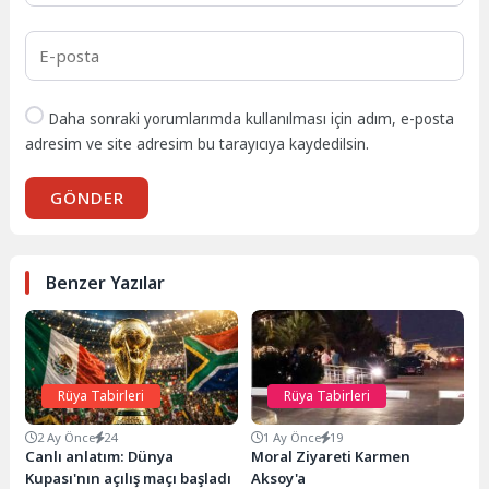
Daha sonraki yorumlarımda kullanılması için adım, e-posta
adresim ve site adresim bu tarayıcıya kaydedilsin.
GÖNDER
Benzer Yazılar
Rüya Tabirleri
Rüya Tabirleri
2 Ay Önce
24
1 Ay Önce
19
Canlı anlatım: Dünya
Moral Ziyareti Karmen
Kupası'nın açılış maçı başladı
Aksoy'a