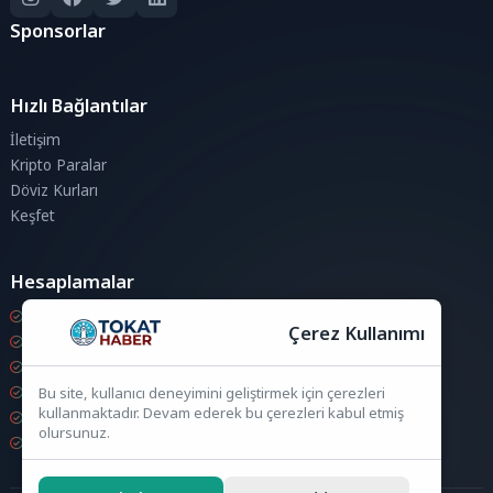
Sponsorlar
Hızlı Bağlantılar
İletişim
Kripto Paralar
Döviz Kurları
Keşfet
Hesaplamalar
Kripto Para Hesaplama
Çerez Kullanımı
Döviz Hesaplama
KDV Hesaplama
İndirim Hesaplama
Bu site, kullanıcı deneyimini geliştirmek için çerezleri
kullanmaktadır. Devam ederek bu çerezleri kabul etmiş
Zam Hesaplama
olursunuz.
Bileşik Hesaplama