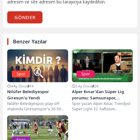
adresim ve site adresim bu tarayıcıya kaydedilsin.
GÖNDER
Benzer Yazılar
Spor
Spor
4 Ay Önce
19
3 Ay Önce
24
Nilüfer Belediyespor
Alper Kınar’dan Süper Lig
Giresun'u Yendi
yorumu: Samsunspor,
Nilüfer Belediyespor, play-off
Spor yazarı Alper Kınar, Trendyol
Galatasaray’ın ağzının tadını
etabında Giresunspor'u 36-30
Süper Lig’in 32. haftasını
kaçırdı
mağlup etti.
değerlendirdi. Galatasaray’ın
şampiyonluğa çok yakın
olduğunu...
Spor