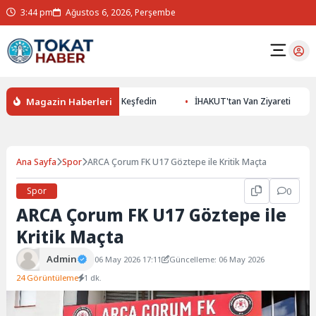
3:44 pm
Ağustos 6, 2026, Perşembe
Magazin Haberleri
 ile Yer Altının Gizemlerini Keşfedin
İHAKUT'tan Van Ziyareti
Ana Sayfa
Spor
ARCA Çorum FK U17 Göztepe ile Kritik Maçta
Spor
0
ARCA Çorum FK U17 Göztepe ile
Kritik Maçta
Admin
06 May 2026 17:11
Güncelleme: 06 May 2026
24 Görüntüleme
1 dk.