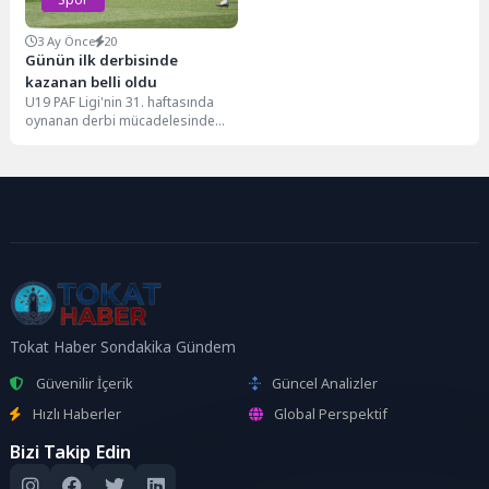
3 Ay Önce
20
Günün ilk derbisinde
kazanan belli oldu
U19 PAF Ligi'nin 31. haftasında
oynanan derbi mücadelesinde
Fenerbahçe, Galatasaray'ı 2-1
mağlup etti.
Tokat Haber Sondakika Gündem
Güvenilir İçerik
Güncel Analizler
Hızlı Haberler
Global Perspektif
Bizi Takip Edin