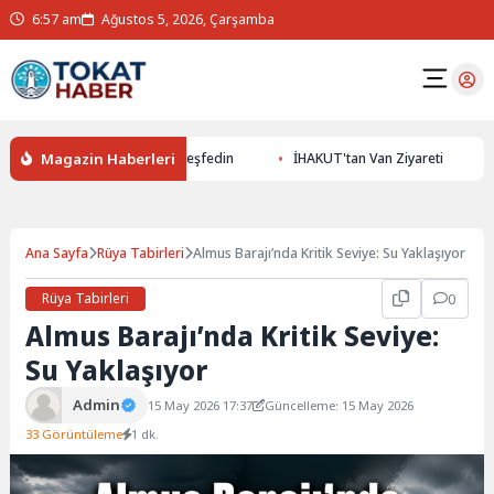
6:57 am
Ağustos 5, 2026, Çarşamba
Magazin Haberleri
ile Yer Altının Gizemlerini Keşfedin
İHAKUT'tan Van Ziyareti
Ana Sayfa
Rüya Tabirleri
Almus Barajı’nda Kritik Seviye: Su Yaklaşıyor
Rüya Tabirleri
0
Almus Barajı’nda Kritik Seviye:
Su Yaklaşıyor
Admin
15 May 2026 17:37
Güncelleme: 15 May 2026
33 Görüntüleme
1 dk.