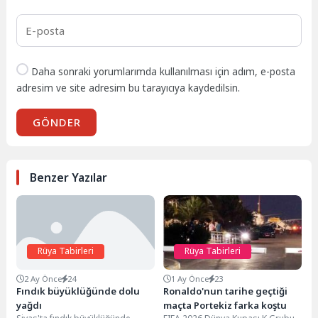
Daha sonraki yorumlarımda kullanılması için adım, e-posta
adresim ve site adresim bu tarayıcıya kaydedilsin.
GÖNDER
Benzer Yazılar
Rüya Tabirleri
Rüya Tabirleri
2 Ay Önce
24
1 Ay Önce
23
Fındık büyüklüğünde dolu
Ronaldo'nun tarihe geçtiği
yağdı
maçta Portekiz farka koştu