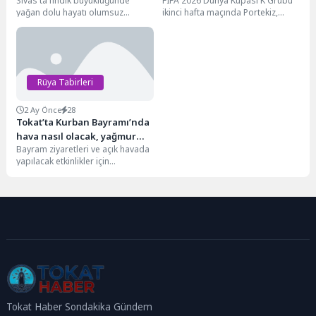
Sivas'ta fındık büyüklüğünde
FIFA 2026 Dünya Kupası K Grubu
yağan dolu hayatı olumsuz
ikinci hafta maçında Portekiz,
etkiledi. Sivas'ın Ulaş ve Kangal
Özbekistan'ı 5-0 yendi.
ilçelerinde akşam saatlerinde...
Mücadelede 2...
Rüya Tabirleri
2 Ay Önce
28
Tokat’ta Kurban Bayramı’nda
hava nasıl olacak, yağmur
Bayram ziyaretleri ve açık havada
yağacak mı? 27-31 Mayıs
yapılacak etkinlikler için
Tokat hava durumu
hazırlıklarını sürdüren
vatandaşlar, programlarını hava
şartlarına göre...
Tokat Haber Sondakika Gündem