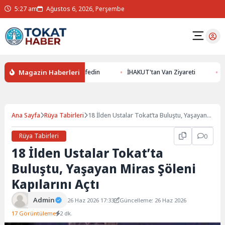
5:27 am
Ağustos 6, 2026, Perşembe
Magazin Haberleri
Altının Gizemlerini Keşfedin
İHAKUT'tan Van Ziyareti
Erzurum
Ana Sayfa
Rüya Tabirleri
18 İlden Ustalar Tokat’ta Buluştu, Yaşayan
Miras Şöleni Kapılarını Açtı
Rüya Tabirleri
0
18 İlden Ustalar Tokat’ta
Buluştu, Yaşayan Miras Şöleni
Kapılarını Açtı
Admin
26 Haz 2026 17:33
Güncelleme: 26 Haz 2026
17 Görüntüleme
2 dk.