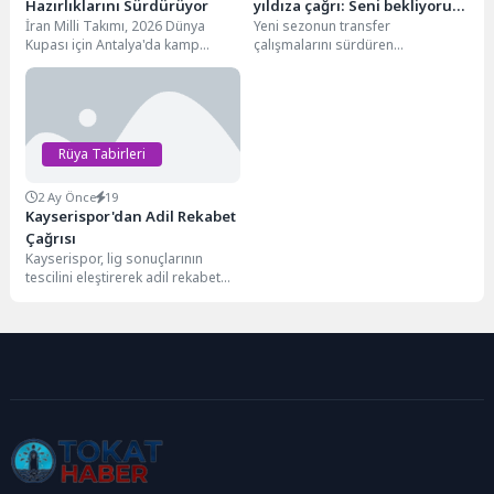
Hazırlıklarını Sürdürüyor
yıldıza çağrı: Seni bekliyoruz,
İran Milli Takımı, 2026 Dünya
Yeni sezonun transfer
bu ailenin bir parçası ol
Kupası için Antalya'da kamp
çalışmalarını sürdüren
yapıyor ve zihinsel dinlenme
Galatasaray, Nijeryalı yıldız
seansları geçiriyor.
Ademola Lookman için harekete
geçti. İddialara göre...
Rüya Tabirleri
2 Ay Önce
19
Kayserispor'dan Adil Rekabet
Çağrısı
Kayserispor, lig sonuçlarının
tescilini eleştirerek adil rekabet
talep etti ve FIFA/UEFA'ya bilgi
verecek.