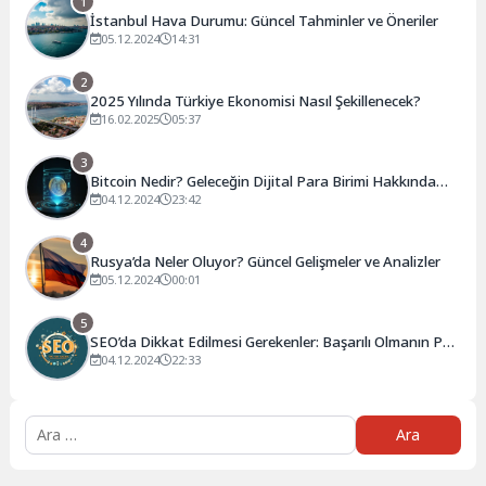
1
İstanbul Hava Durumu: Güncel Tahminler ve Öneriler
05.12.2024
14:31
2
2025 Yılında Türkiye Ekonomisi Nasıl Şekillenecek?
16.02.2025
05:37
3
Bitcoin Nedir? Geleceğin Dijital Para Birimi Hakkında
Bilmeniz Gerekenler
04.12.2024
23:42
4
Rusya’da Neler Oluyor? Güncel Gelişmeler ve Analizler
05.12.2024
00:01
5
SEO’da Dikkat Edilmesi Gerekenler: Başarılı Olmanın Püf
Noktaları
04.12.2024
22:33