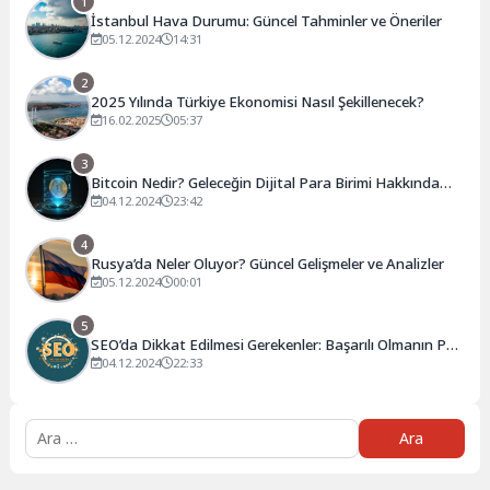
1
İstanbul Hava Durumu: Güncel Tahminler ve Öneriler
05.12.2024
14:31
2
2025 Yılında Türkiye Ekonomisi Nasıl Şekillenecek?
16.02.2025
05:37
3
Bitcoin Nedir? Geleceğin Dijital Para Birimi Hakkında
Bilmeniz Gerekenler
04.12.2024
23:42
4
Rusya’da Neler Oluyor? Güncel Gelişmeler ve Analizler
05.12.2024
00:01
5
SEO’da Dikkat Edilmesi Gerekenler: Başarılı Olmanın Püf
Noktaları
04.12.2024
22:33