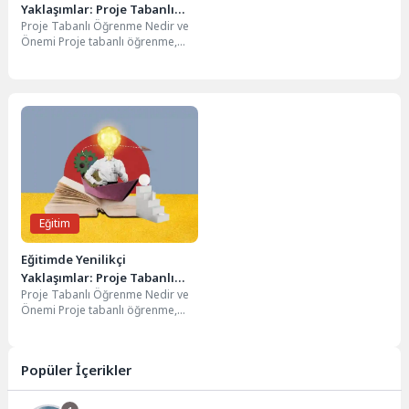
Yaklaşımlar: Proje Tabanlı
Proje Tabanlı Öğrenme Nedir ve
Öğrenme
Önemi Proje tabanlı öğrenme,
öğrencilerin gerçek dünya
problemlerini çözmek için...
Eğitim
Eğitimde Yenilikçi
Yaklaşımlar: Proje Tabanlı
Proje Tabanlı Öğrenme Nedir ve
Öğrenme
Önemi Proje tabanlı öğrenme,
öğrencilerin gerçek dünya
problemlerini çözmek için...
Popüler İçerikler