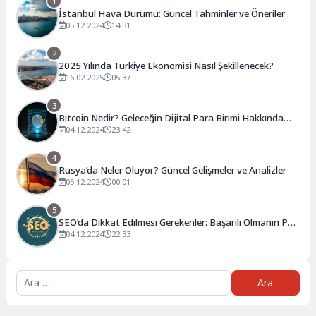
1
İstanbul Hava Durumu: Güncel Tahminler ve Öneriler
05.12.2024
14:31
2
2025 Yılında Türkiye Ekonomisi Nasıl Şekillenecek?
16.02.2025
05:37
3
Bitcoin Nedir? Geleceğin Dijital Para Birimi Hakkında
Bilmeniz Gerekenler
04.12.2024
23:42
4
Rusya’da Neler Oluyor? Güncel Gelişmeler ve Analizler
05.12.2024
00:01
5
SEO’da Dikkat Edilmesi Gerekenler: Başarılı Olmanın Püf
Noktaları
04.12.2024
22:33