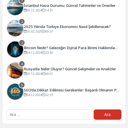
1
İstanbul Hava Durumu: Güncel Tahminler ve Öneriler
05.12.2024
14:31
2
2025 Yılında Türkiye Ekonomisi Nasıl Şekillenecek?
16.02.2025
05:37
3
Bitcoin Nedir? Geleceğin Dijital Para Birimi Hakkında
Bilmeniz Gerekenler
04.12.2024
23:42
4
Rusya’da Neler Oluyor? Güncel Gelişmeler ve Analizler
05.12.2024
00:01
5
SEO’da Dikkat Edilmesi Gerekenler: Başarılı Olmanın Püf
Noktaları
04.12.2024
22:33