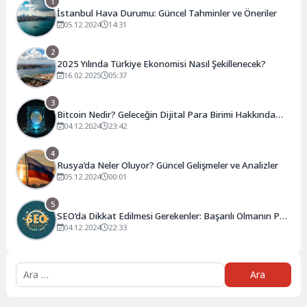
1
İstanbul Hava Durumu: Güncel Tahminler ve Öneriler
05.12.2024
14:31
2
2025 Yılında Türkiye Ekonomisi Nasıl Şekillenecek?
16.02.2025
05:37
3
Bitcoin Nedir? Geleceğin Dijital Para Birimi Hakkında
Bilmeniz Gerekenler
04.12.2024
23:42
4
Rusya’da Neler Oluyor? Güncel Gelişmeler ve Analizler
05.12.2024
00:01
5
SEO’da Dikkat Edilmesi Gerekenler: Başarılı Olmanın Püf
Noktaları
04.12.2024
22:33