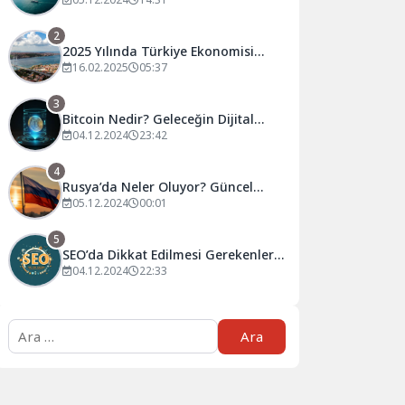
Tahminler ve Öneriler
2
2025 Yılında Türkiye Ekonomisi
Nasıl Şekillenecek?
16.02.2025
05:37
3
Bitcoin Nedir? Geleceğin Dijital
Para Birimi Hakkında Bilmeniz
04.12.2024
23:42
Gerekenler
4
Rusya’da Neler Oluyor? Güncel
Gelişmeler ve Analizler
05.12.2024
00:01
5
SEO’da Dikkat Edilmesi Gerekenler:
Başarılı Olmanın Püf Noktaları
04.12.2024
22:33