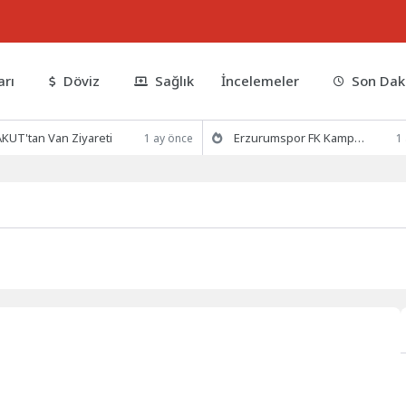
arı
Döviz
Sağlık
İncelemeler
Son Dak
KUT'tan Van Ziyareti
Erzurumspor FK Kamp Hazırlıklarına Devam Ediyor
1 ay önce
1