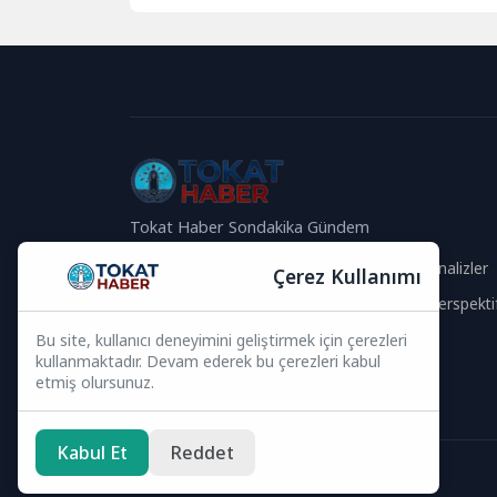
ve uygulamalarını...
Tokat Haber Sondakika Gündem
Güvenilir İçerik
Güncel Analizler
Çerez Kullanımı
Hızlı Haberler
Global Perspekti
Bu site, kullanıcı deneyimini geliştirmek için çerezleri
Bizi Takip Edin
kullanmaktadır. Devam ederek bu çerezleri kabul
etmiş olursunuz.
Kabul Et
Reddet