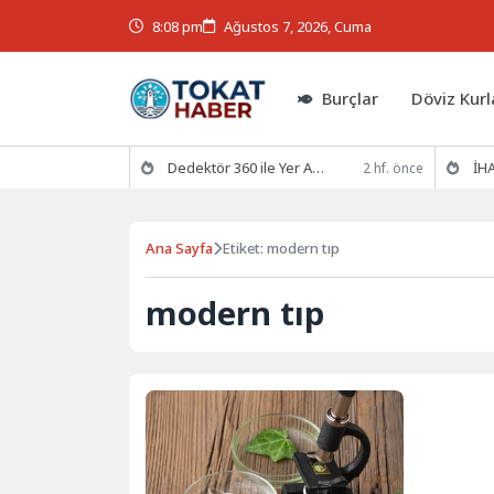
8:08 pm
Ağustos 7, 2026, Cuma
Burçlar
Döviz Kurl
Dedektör 360 ile Yer Altının Gizemlerini Keşfedin
İHA
2 hf. önce
Ana Sayfa
Etiket: modern tıp
modern tıp