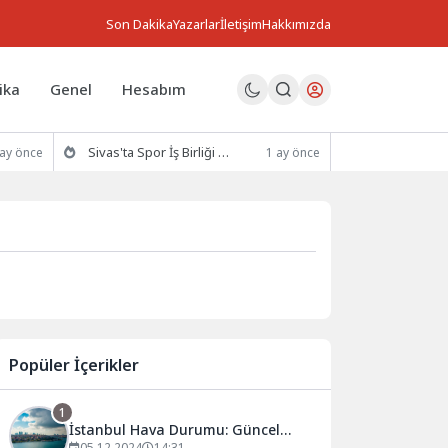
Son Dakika
Yazarlar
İletişim
Hakkımızda
ika
Genel
Hesabım
Sivas'ta Spor İş Birliği Protokolü İmzalandı
 ay önce
1 ay önce
Popüler İçerikler
1
İstanbul Hava Durumu: Güncel
05.12.2024
14:31