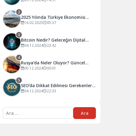
Tahminler ve Öneriler
2
2025 Yılında Türkiye Ekonomisi
Nasıl Şekillenecek?
16.02.2025
05:37
3
Bitcoin Nedir? Geleceğin Dijital
Para Birimi Hakkında Bilmeniz
04.12.2024
23:42
Gerekenler
4
Rusya’da Neler Oluyor? Güncel
Gelişmeler ve Analizler
05.12.2024
00:01
5
SEO’da Dikkat Edilmesi Gerekenler:
Başarılı Olmanın Püf Noktaları
04.12.2024
22:33