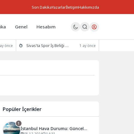
Son Dakika
Yazarlar
İletişim
Hakkımızda
ika
Genel
Hesabım
Sivas'ta Spor İş Birliği Protokolü İmzalandı
 ay önce
1 ay önce
Popüler İçerikler
1
İstanbul Hava Durumu: Güncel
05.12.2024
14:31