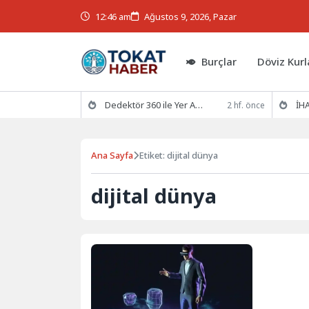
12:46 am
Ağustos 9, 2026, Pazar
Burçlar
Döviz Kurl
Dedektör 360 ile Yer Altının Gizemlerini Keşfedin
İHA
2 hf. önce
Ana Sayfa
Etiket: dijital dünya
dijital dünya