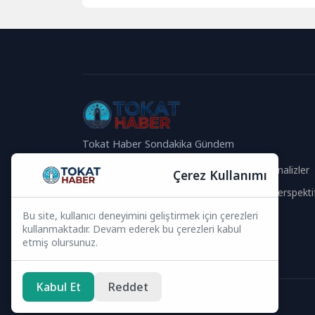
dijital dünyanın hızla gelişmesiyle
birlikte...
Tokat Haber Sondakika Gündem
Güvenilir İçerik
Güncel Analizler
Çerez Kullanımı
Hızlı Haberler
Global Perspekti
Bu site, kullanıcı deneyimini geliştirmek için çerezleri
Bizi Takip Edin
kullanmaktadır. Devam ederek bu çerezleri kabul
etmiş olursunuz.
Kabul Et
Reddet