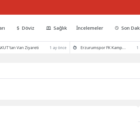
arı
Döviz
Sağlık
İncelemeler
Son Dak
KUT'tan Van Ziyareti
Erzurumspor FK Kamp Hazırlıklarına Devam Ediyor
1 ay önce
1